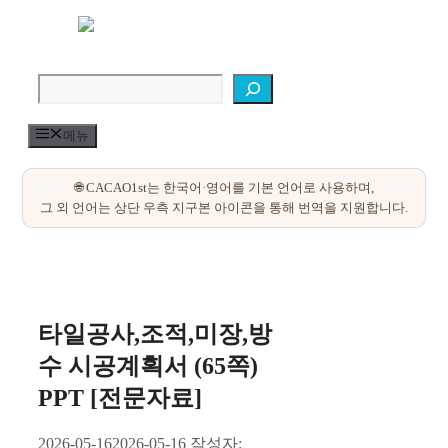
컨
텐
검색
츠
로
건
너
메뉴
뛰
기
타일공사,조적,미장,방
수 시공계획서 (65쪽)
PPT [전문자료]
2026-05-16
2026-05-16
작성자: