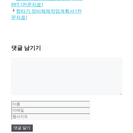
고
PPT [전문자료]
리
항타기 장비해체작업계획서 [전
문자료]
댓글 남기기
댓
글
이
름
이
메
웹
일
사
이