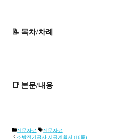
📝 목차/차례
📑 본문/내용
카
태
전문자료
전문자료
테
그
소방전기공사 시공계획서 (16쪽)