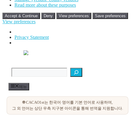
Read more about these purposes
Accept & Continue
Deny
View preferences
Save preferences
View preferences
Privacy Statement
컨
텐
검색
츠
로
건
너
메뉴
뛰
기