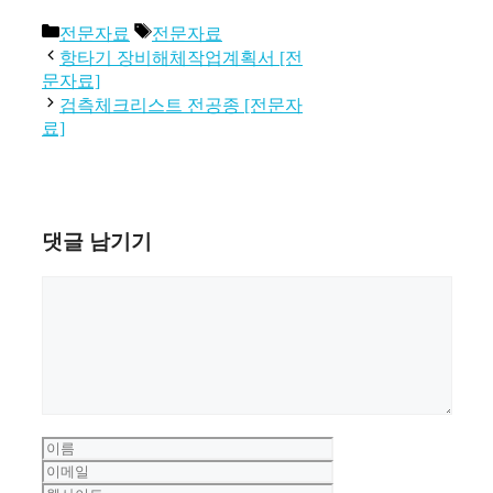
카
태
전문자료
전문자료
테
그
항타기 장비해체작업계획서 [전
고
문자료]
리
검측체크리스트 전공종 [전문자
료]
댓글 남기기
댓
글
이
름
이
메
웹