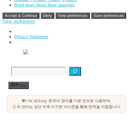
Read more about these purposes
Accept & Continue
Deny
View preferences
Save preferences
View preferences
Privacy Statement
컨
텐
검색
츠
로
건
너
메뉴
뛰
기