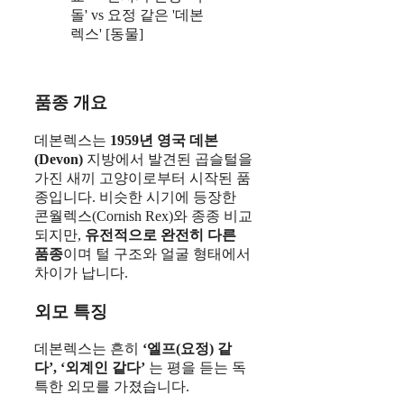
품종 개요
데본렉스는
1959년 영국 데본
(Devon)
지방에서 발견된 곱슬털을
가진 새끼 고양이로부터 시작된 품
종입니다. 비슷한 시기에 등장한
콘월렉스(Cornish Rex)와 종종 비교
되지만,
유전적으로 완전히 다른
품종
이며 털 구조와 얼굴 형태에서
차이가 납니다.
외모 특징
데본렉스는 흔히
‘엘프(요정) 같
다’, ‘외계인 같다’
는 평을 듣는 독
특한 외모를 가졌습니다.