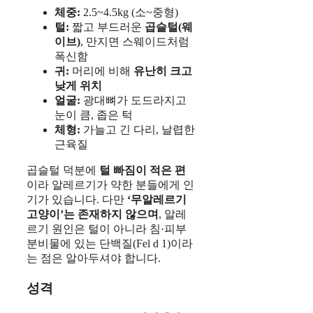
체중:
2.5~4.5kg (소~중형)
털:
짧고 부드러운
곱슬털(웨
이브)
, 만지면 스웨이드처럼
폭신함
귀:
머리에 비해
유난히 크고
낮게 위치
얼굴:
광대뼈가 도드라지고
눈이 큼, 좁은 턱
체형:
가늘고 긴 다리, 날렵한
근육질
곱슬털 덕분에
털 빠짐이 적은 편
이라 알레르기가 약한 분들에게 인
기가 있습니다. 다만
‘무알레르기
고양이’는 존재하지 않으며
, 알레
르기 원인은 털이 아니라 침·피부
분비물에 있는 단백질(Fel d 1)이라
는 점은 알아두셔야 합니다.
성격