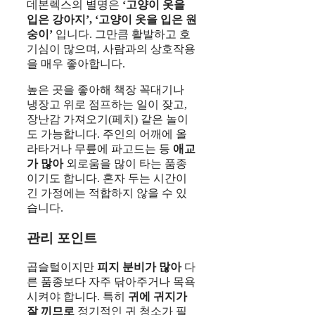
데본렉스의 별명은
‘고양이 옷을
입은 강아지’, ‘고양이 옷을 입은 원
숭이’
입니다. 그만큼 활발하고 호
기심이 많으며, 사람과의 상호작용
을 매우 좋아합니다.
높은 곳을 좋아해 책장 꼭대기나
냉장고 위로 점프하는 일이 잦고,
장난감 가져오기(페치) 같은 놀이
도 가능합니다. 주인의 어깨에 올
라타거나 무릎에 파고드는 등
애교
가 많아
외로움을 많이 타는 품종
이기도 합니다. 혼자 두는 시간이
긴 가정에는 적합하지 않을 수 있
습니다.
관리 포인트
곱슬털이지만
피지 분비가 많아
다
른 품종보다 자주 닦아주거나 목욕
시켜야 합니다. 특히
귀에 귀지가
잘 끼므로
정기적인 귀 청소가 필