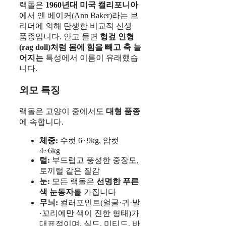
랙돌은
1960년대 미국 캘리포니아
에서 앤 베이커(Ann Baker)라는 브
리더에 의해 탄생한 비교적 신생
품종입니다. 안고 들면
헝겊 인형
(rag doll)처럼 몸에 힘을 빼고 축 늘
어지는
특성에서 이름이 유래했습
니다.
외모 특징
랙돌은 고양이 중에서도
대형 품종
에 속합니다.
체중:
수컷 6~9kg, 암컷
4~6kg
털:
부드럽고 풍성한 중장모,
토끼털 같은 질감
눈:
모든 랙돌은
선명한 푸른
색 눈동자
를 가집니다
무늬:
컬러포인트(얼굴·귀·발
·꼬리에만 색이 진한 형태)가
대표적이며, 실드, 미티드, 바