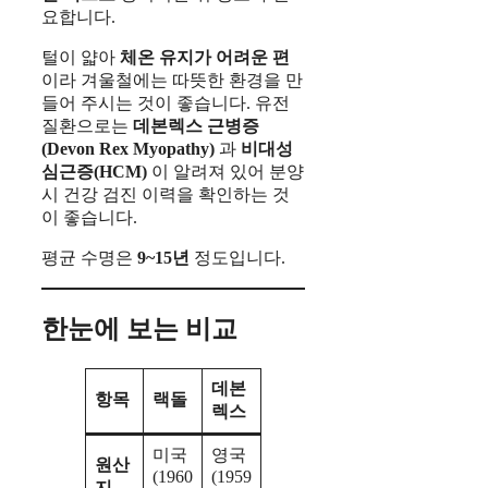
요합니다.
털이 얇아
체온 유지가 어려운 편
이라 겨울철에는 따뜻한 환경을 만
들어 주시는 것이 좋습니다. 유전
질환으로는
데본렉스 근병증
(Devon Rex Myopathy)
과
비대성
심근증(HCM)
이 알려져 있어 분양
시 건강 검진 이력을 확인하는 것
이 좋습니다.
평균 수명은
9~15년
정도입니다.
한눈에 보는 비교
데본
항목
랙돌
렉스
미국
영국
원산
(1960
(1959
지