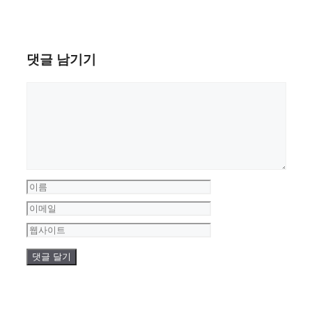
댓글 남기기
댓
글
이
름
이
메
웹
일
사
이
트