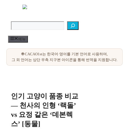
컨
텐
검색
츠
로
건
너
메뉴
뛰
기
인기 고양이 품종 비교
— 천사의 인형 ‘랙돌’
vs 요정 같은 ‘데본렉
스’ [동물]