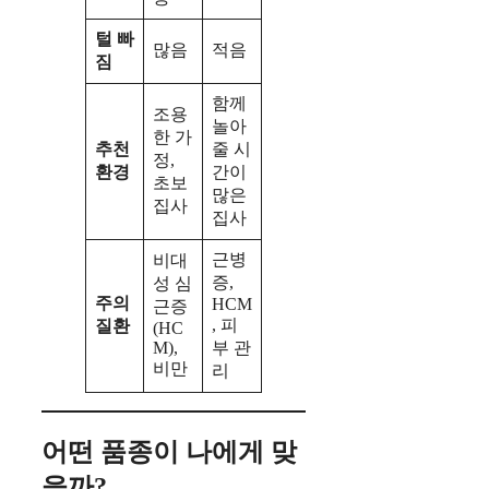
털 빠
많음
적음
짐
함께
조용
놀아
한 가
추천
줄 시
정,
환경
간이
초보
많은
집사
집사
근병
비대
증,
성 심
주의
HCM
근증
, 피
질환
(HC
M),
부 관
비만
리
어떤 품종이 나에게 맞
을까?