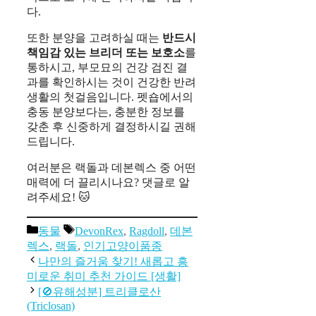
다.
또한 분양을 고려하실 때는
반드시
책임감 있는 브리더 또는 보호소
를
통하시고, 부모묘의 건강 검진 결
과를 확인하시는 것이 건강한 반려
생활의 첫걸음입니다. 펫숍에서의
충동 분양보다는, 충분한 정보를
갖춘 후 신중하게 결정하시길 권해
드립니다.
여러분은 랙돌과 데본렉스 중 어떤
매력에 더 끌리시나요? 댓글로 알
려주세요! 🐱
카
태
동물
DevonRex
,
Ragdoll
,
데본
테
그
렉스
,
랙돌
,
인기고양이품종
고
나만의 즐거움 찾기! 새롭고 흥
리
미로운 취미 추천 가이드 [생활]
[🚫유해성분] 트리클로산
(Triclosan)