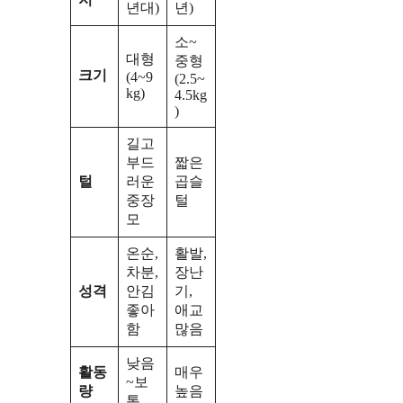
년대)
년)
소~
대형
중형
크기
(4~9
(2.5~
kg)
4.5kg
)
길고
부드
짧은
털
러운
곱슬
중장
털
모
온순,
활발,
차분,
장난
성격
안김
기,
좋아
애교
함
많음
낮음
활동
매우
~보
량
높음
통