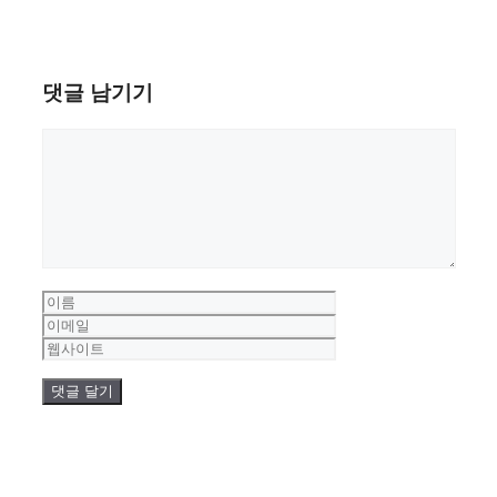
댓글 남기기
댓
글
이
름
이
메
웹
일
사
이
트