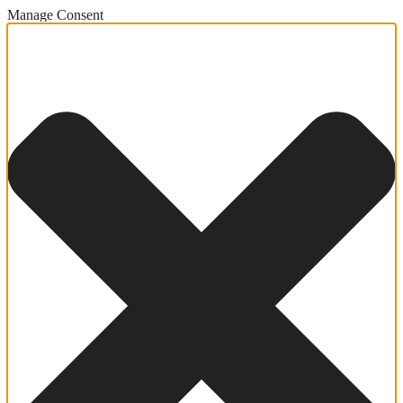
Manage Consent