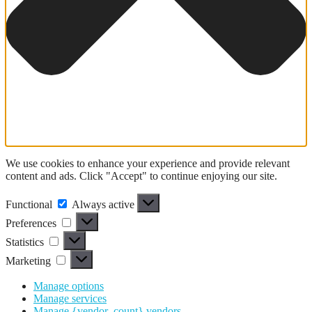
We use cookies to enhance your experience and provide relevant
content and ads. Click "Accept" to continue enjoying our site.
Functional
Functional
Always active
Preferences
Preferences
Statistics
Statistics
Marketing
Marketing
Manage options
Manage services
Manage {vendor_count} vendors