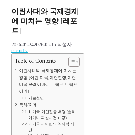
이란사태와 국제경제
에 미치는 영향 [레포
트]
2026-05-24
2026-05-15
작성자:
cacao1st
Table of Contents
이란사태와 국제경제에 미치는
영향 [이란,미국,이란전쟁,이란
미국,솔레이마니,트럼프,트럼프
이란]
자료설명
목차/차례
1. 미국-이란갈등 배경 (솔레
이마니 피살사건 배경)
2. 미국과 이란의 역사적 사
건