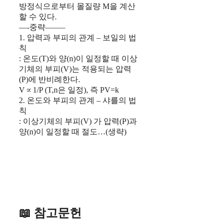
방정식으로부터 몰질량 M을 계산
할 수 있다.
—-중략——–
1. 압력과 부피의 관계 – 보일의 법
칙
: 온도(T)와 양(n)이 일정할 때 이상
기체의 부피(V)는 적용되는 압력
(P)에 반비례한다.
V∝1/P (T,n은 일정), 즉 PV=k
2. 온도와 부피의 관계 – 샤를의 법
칙
: 이상기체의 부피(V) 가 압력(P)과
양(n)이 일정할 때 절도…(생략)
📖 참고문헌