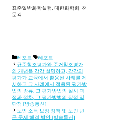
표준일반화학실험. 대한화학회. 천
문각
카
태
레포트
레포트
테
그
규준참조평가와 준거참조평가
고
의 개념을 각각 설명하고, 각각의
리
평가가 교육에서 활용된 사례를 제
시하고 그 사례에서 적용된 평가방
법의 종류, 그 평가방법의 실시 과
정과 절차, 그 평가방법의 장점 및
단점 [방송통신]
노인 소득 보장 정책 및 노인 빈
곤 문제 해결 방안 [방송통신]