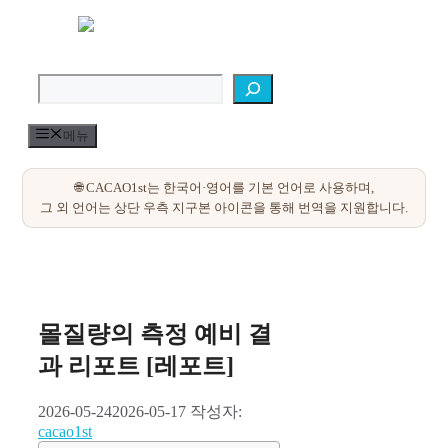
컨
텐
검색
츠
로
건
너
메뉴
뛰
기
몰질량의 측정 예비 결
과 리포트 [레포트]
2026-05-24
2026-05-17
작성자:
cacao1st