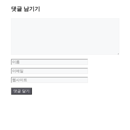
댓글 남기기
댓
글
이
름
이
메
웹
일
사
이
트