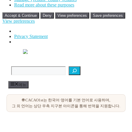
Read more about these purposes
Accept & Continue
Deny
View preferences
Save preferences
View preferences
Privacy Statement
컨
텐
검색
츠
로
건
너
메뉴
뛰
기