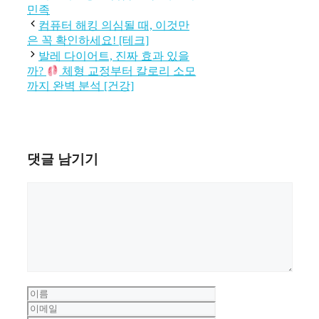
테
그
민족
고
컴퓨터 해킹 의심될 때, 이것만
리
은 꼭 확인하세요! [테크]
발레 다이어트, 진짜 효과 있을
까?
체형 교정부터 칼로리 소모
까지 완벽 분석 [건강]
댓글 남기기
댓
글
이
름
이