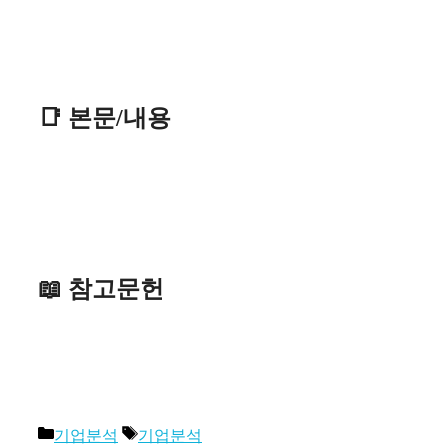
📑 본문/내용
📖 참고문헌
카
태
기업분석
기업분석