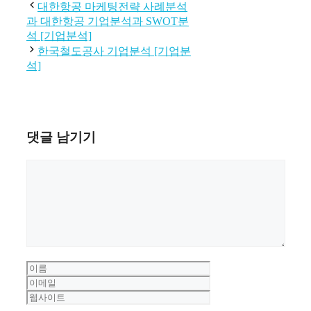
테
그
대한항공 마케팅전략 사례분석
고
과 대한항공 기업분석과 SWOT분
리
석 [기업분석]
한국철도공사 기업분석 [기업분
석]
댓글 남기기
댓
글
이
름
이
메
웹
일
사