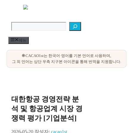
컨
텐
검색
츠
로
건
너
메뉴
뛰
기
대한항공 경영전략 분
석 및 항공업계 시장 경
쟁력 평가 [기업분석]
2026-05-20
작성자:
cacao1st