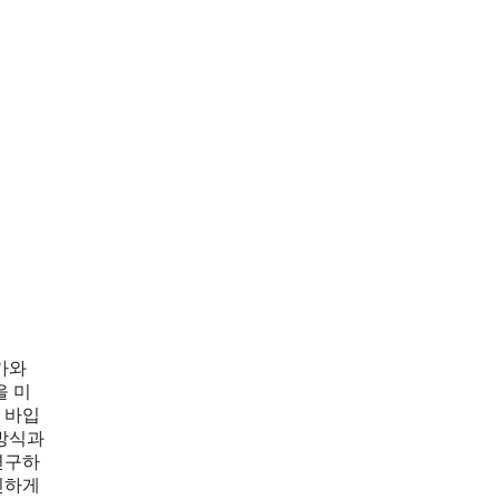
가와
을 미
 바입
 방식과
연구하
민하게