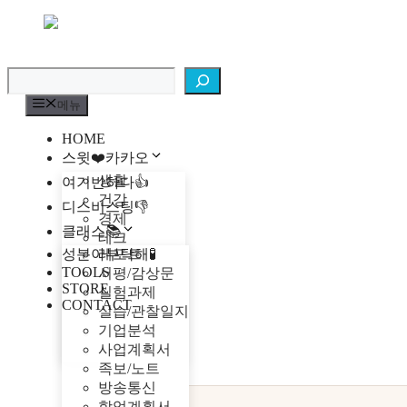
컨
텐
검색
츠
로
건
메뉴
너
뛰
HOME
기
스윗❤️카카오
생활
여기반하다👍
건강
디스비스팅👎
경제
클래스📚
테크
성분아부탁해🧪
레포트
지식
TOOLS
서평/감상문
엔터테인먼트
STORE
실험과제
여행
CONTACT
실습/관찰일지
이슈
기업분석
문화
사업계획서
동물
족보/노트
방송통신
학업계획서