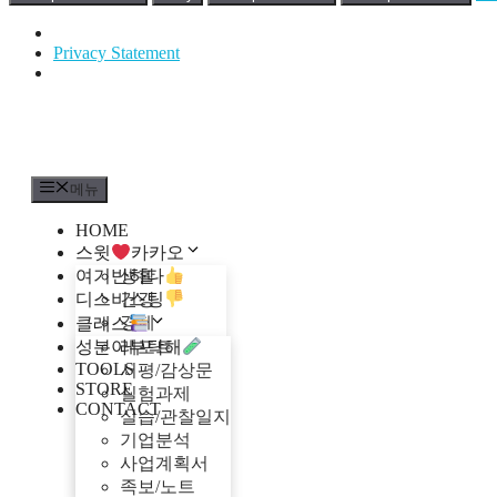
Privacy Statement
컨
텐
츠
로
메뉴
건
너
HOME
뛰
스윗
카카오
기
여기반하다
생활
디스비스팅
건강
경제
클래스
테크
성분아부탁해
레포트
TOOLS
지식
서평/감상문
STORE
엔터테인먼트
실험과제
CONTACT
여행
실습/관찰일지
이슈
기업분석
문화
사업계획서
동물
족보/노트