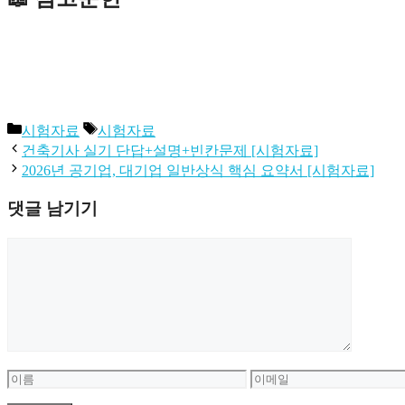
카
태
시험자료
시험자료
테
그
건축기사 실기 단답+설명+빈칸문제 [시험자료]
고
2026년 공기업, 대기업 일반상식 핵심 요약서 [시험자료]
리
댓글 남기기
댓
글
이
이
름
메