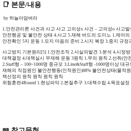
📑 본문/내용
by 하늘아덤벼라
1.안전관리론 사건과 사고 사고 고의성x 사건 – 고의성o 사고발생
안전행공 및 불안전 상태 4.사고 5.재해 버드의 도미노 1.제어의 
안전확인 5지 운동 1.모지 마음의 준비 2.시지 복장 3.중지 규
사고방지 기본원리[5] 1.안전조직 2.사실의발견 3.분석 4.시정방법
대책결정 4.대책실시 무재해 운동 3원칙 1.무의 원칙 2.선취(안전
2.Staff형 – 100~1000명 중규모 3.Line&Staff형 -1000명이상 대
재해의 직접원인 불안전행동(인적원인)88% 불안전상태(물적원인)
책선정의 원칙 원칙 원칙 원칙
위험훈련4Round 1.현상파악 2.본질추구 3.대책수립 4.목표설정 하베이 3
📖 참고문헌