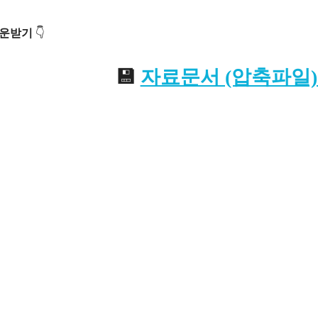
다운받기
👇
💾
자료문서 (압축파일).