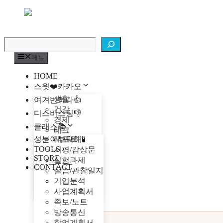
컨
텐
검색
츠
로
건
메뉴
너
뛰
HOME
기
스윗❤️카카오
생활
여기반하다👍
건강
디스비스팅👎
경제
클래스📚
테크
성분아부탁해🧪
레포트
지식
TOOLS
서평/감상문
엔터테인먼트
STORE
실험과제
여행
CONTACT
실습/관찰일지
이슈
기업분석
문화
사업계획서
동물
족보/노트
방송통신
학업계획서